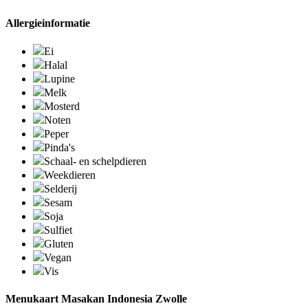
Allergieinformatie
Ei
Halal
Lupine
Melk
Mosterd
Noten
Peper
Pinda's
Schaal- en schelpdieren
Weekdieren
Selderij
Sesam
Soja
Sulfiet
Gluten
Vegan
Vis
Menukaart Masakan Indonesia Zwolle