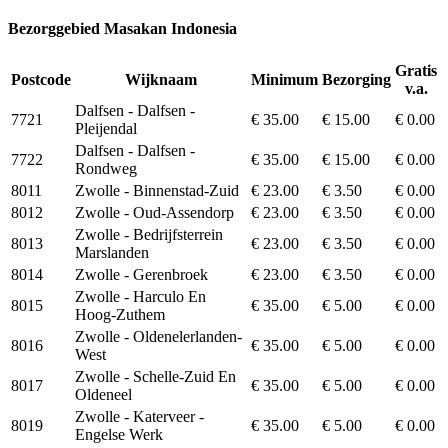
Bezorggebied Masakan Indonesia
Gratis
Postcode
Wijknaam
Minimum
Bezorging
v.a.
Dalfsen - Dalfsen -
7721
€ 35.00
€ 15.00
€ 0.00
Pleijendal
Dalfsen - Dalfsen -
7722
€ 35.00
€ 15.00
€ 0.00
Rondweg
8011
Zwolle - Binnenstad-Zuid
€ 23.00
€ 3.50
€ 0.00
8012
Zwolle - Oud-Assendorp
€ 23.00
€ 3.50
€ 0.00
Zwolle - Bedrijfsterrein
8013
€ 23.00
€ 3.50
€ 0.00
Marslanden
8014
Zwolle - Gerenbroek
€ 23.00
€ 3.50
€ 0.00
Zwolle - Harculo En
8015
€ 35.00
€ 5.00
€ 0.00
Hoog-Zuthem
Zwolle - Oldenelerlanden-
8016
€ 35.00
€ 5.00
€ 0.00
West
Zwolle - Schelle-Zuid En
8017
€ 35.00
€ 5.00
€ 0.00
Oldeneel
Zwolle - Katerveer -
8019
€ 35.00
€ 5.00
€ 0.00
Engelse Werk