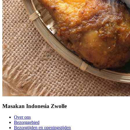
Masakan Indonesia Zwolle
Over ons
Bezorggebied
Bezorgtijden en openingstijden