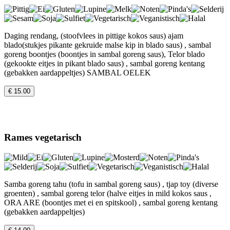
Daging rendang, (stoofvlees in pittige kokos saus) ajam
blado(stukjes pikante gekruide malse kip in blado saus) , sambal
goreng boontjes (boontjes in sambal goreng saus), Telor blado
(gekookte eitjes in pikant blado saus) , sambal goreng kentang
(gebakken aardappeltjes) SAMBAL OELEK
€ 15.00
Rames vegetarisch
Samba goreng tahu (tofu in sambal goreng saus) , tjap toy (diverse
groenten) , sambal goreng telor (halve eitjes in mild kokos saus ,
ORA ARE (boontjes met ei en spitskool) , sambal goreng kentang
(gebakken aardappeltjes)