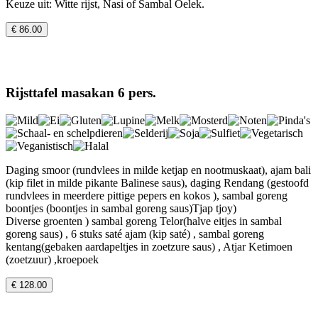
Keuze uit: Witte rijst, Nasi of Sambal Oelek.
€ 86.00
Rijsttafel masakan 6 pers.
Daging smoor (rundvlees in milde ketjap en nootmuskaat), ajam bali
(kip filet in milde pikante Balinese saus), daging Rendang (gestoofd
rundvlees in meerdere pittige pepers en kokos ), sambal goreng
boontjes (boontjes in sambal goreng saus)Tjap tjoy)
Diverse groenten ) sambal goreng Telor(halve eitjes in sambal
goreng saus) , 6 stuks saté ajam (kip saté) , sambal goreng
kentang(gebaken aardapeltjes in zoetzure saus) , Atjar Ketimoen
(zoetzuur) ,kroepoek
€ 128.00