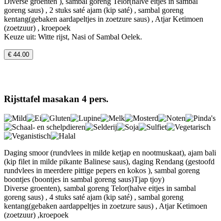
Diverse groenten ), sambal goreng Telor(halve eitjes in sambal
goreng saus) , 2 stuks saté ajam (kip saté) , sambal goreng
kentang(gebaken aardapeltjes in zoetzure saus) , Atjar Ketimoen
(zoetzuur) , kroepoek
Keuze uit: Witte rijst, Nasi of Sambal Oelek.
€ 44.00
Rijsttafel masakan 4 pers.
Daging smoor (rundvlees in milde ketjap en nootmuskaat), ajam bali
(kip filet in milde pikante Balinese saus), daging Rendang (gestoofd
rundvlees in meerdere pittige pepers en kokos ), sambal goreng
boontjes (boontjes in sambal goreng saus)Tjap tjoy)
Diverse groenten), sambal goreng Telor(halve eitjes in sambal
goreng saus) , 4 stuks saté ajam (kip saté) , sambal goreng
kentang(gebaken aardappeltjes in zoetzure saus) , Atjar Ketimoen
(zoetzuur) ,kroepoek