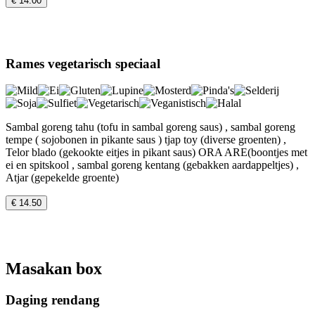
€ 14.00
Rames vegetarisch speciaal
Sambal goreng tahu (tofu in sambal goreng saus) , sambal goreng
tempe ( sojobonen in pikante saus ) tjap toy (diverse groenten) ,
Telor blado (gekookte eitjes in pikant saus) ORA ARE(boontjes met
ei en spitskool , sambal goreng kentang (gebakken aardappeltjes) ,
Atjar (gepekelde groente)
€ 14.50
Masakan box
Daging rendang