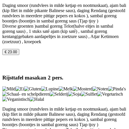
Daging smoor (rundvlees in milde ketjap en nootmuskaat), ajam bali
(kip filet in milde pikante Balinese saus), daging Rendang (gestoofd
rundvlees in meerdere pittige pepers en kokos ), sambal goreng
boontjes (boontjes in sambal goreng saus (Tjap tjoy )
Diverse groenten )sambal goreng Telor(halve eitjes in sambal
goreng saus) , 1 stuks saté ajam (kip saté) , sambal goreng
kentang(gebaken aardapeltjes in zoetzure saus) , Atjar Ketimoen
(zoetzuur) , kroepoek
€ 23.00
Rijsttafel masakan 2 pers.
Daging smoor (rundvlees in milde ketjap en nootmuskaat), ajam bali
(kip filet in milde pikante Balinese saus), daging Rendang (gestoofd
rundvlees in meerdere pittige pepers en kokos ), sambal goreng
boontjes (boontjes in sambal goreng saus) Tjap tjoy )