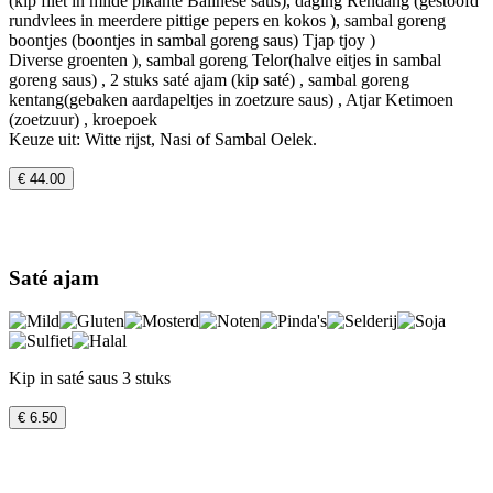
(kip filet in milde pikante Balinese saus), daging Rendang (gestoofd
rundvlees in meerdere pittige pepers en kokos ), sambal goreng
boontjes (boontjes in sambal goreng saus) Tjap tjoy )
Diverse groenten ), sambal goreng Telor(halve eitjes in sambal
goreng saus) , 2 stuks saté ajam (kip saté) , sambal goreng
kentang(gebaken aardapeltjes in zoetzure saus) , Atjar Ketimoen
(zoetzuur) , kroepoek
Keuze uit: Witte rijst, Nasi of Sambal Oelek.
€ 44.00
Saté ajam
Kip in saté saus 3 stuks
€ 6.50